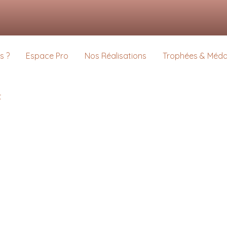
s pour vous offrir la meilleure expérience sur notre site.
us sur les cookies que nous utilisons ou les désactiver dans
settings
.
s ?
Espace Pro
Nos Réalisations
Trophées & Médai
t