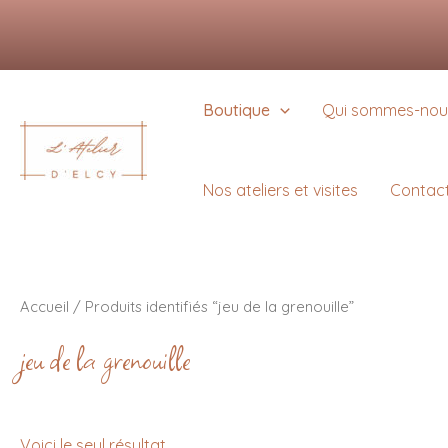
Aller
Nous utilisons des cookie
au
Vous pouvez en savoir pl
contenu
Boutique
Qui sommes-nou
Nos ateliers et visites
Contac
Accueil
/ Produits identifiés “jeu de la grenouille”
jeu de la grenouille
Voici le seul résultat