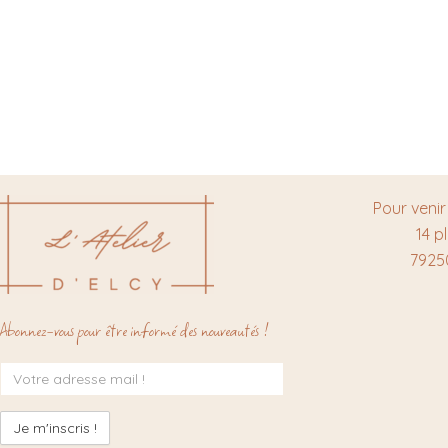
Pour venir
14 p
7925
Abonnez-vous pour être informé des nouveautés !
Inscription
à
la
newsletter