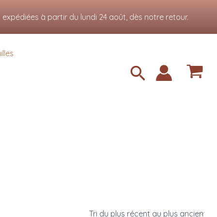
Accepter
xpédiées à partir du lundi 24 août, dès notre retour.
lles
Recherche