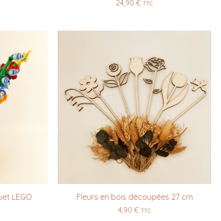
24,90
€
TTC
uet LEGO
Fleurs en bois découpées 27 cm
4,90
€
TTC