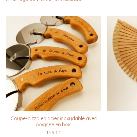
Coupe-pizza en acier inoxydable avec
poignée en bois
13,90
€