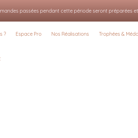
s pour vous offrir la meilleure expérience sur notre site.
mmandes passées pendant cette période seront préparées et e
us sur les cookies que nous utilisons ou les désactiver dans
settings
.
s ?
Espace Pro
Nos Réalisations
Trophées & Médai
t