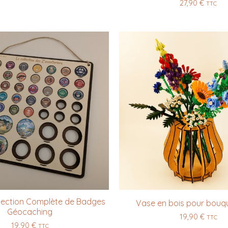
27,90
€
TTC
lection Complète de Badges
Vase en bois pour bouq
Géocaching
19,90
€
TTC
19,90
€
TTC