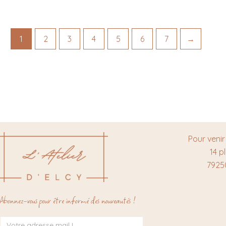
1
2
3
4
5
6
7
→
Pour venir
14 p
7925
Abonnez-vous pour être informé des nouveautés !
Inscription