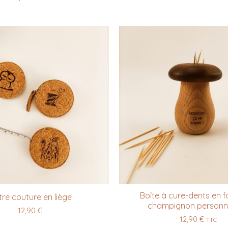
Boîte à cure-dents en 
re couture en liège
champignon personna
12,90
€
12,90
€
TTC