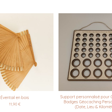
Support personnalisé pour C
Éventail en bois
Badges Géocaching Perso
11,90
€
(Date, Lieu & Kilomè