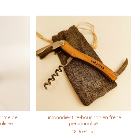
forme de
Limonadier tire-bouchon en frêne
lisée
personnalisé
18,90
€
TTC