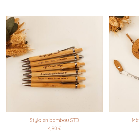
Stylo en bambou STD
Mèt
4,90
€