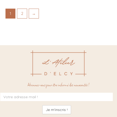
1
2
→
Abonnez-vous pour être informé des nouveautés !
Inscription
à
la
newsletter
: