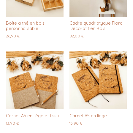
Boîte à thé en bois
Cadre quadriptyque Floral
personnalisable
Décoratif en Bois
26,90
€
82,00
€
Carnet A5 en liège et tissu
Carnet A5 en liège
13,90
€
13,90
€