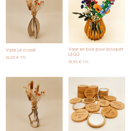
Vase en bois pour bouquet
Vase Le croisé
LEGO
16,00
€
TTC
19,90
€
TTC