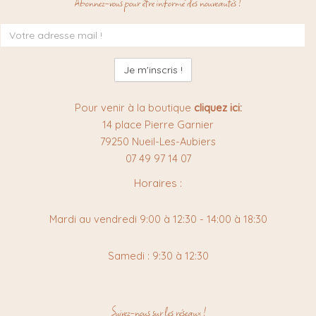
Abonnez-vous pour être informé des nouveautés !
Inscription
à
la
newsletter
:
Pour venir à la boutique
cliquez ici:
14 place Pierre Garnier
79250 Nueil-Les-Aubiers
07 49 97 14 07
Horaires :
Mardi au vendredi 9:00 à 12:30 - 14:00 à 18:30
Samedi : 9:30 à 12:30
Suivez-nous sur les réseaux !