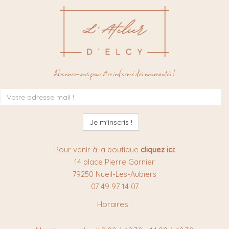
Abonnez-vous pour être informé des nouveautés !
Inscription
à
la
newsletter
:
Pour venir à la boutique
cliquez ici:
14 place Pierre Garnier
79250 Nueil-Les-Aubiers
07 49 97 14 07
Horaires :