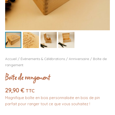
Accueil
/
Événements & Célébrations
/
Anniversaire
/ Boîte de
rangement
Boîte de rangement
29,90
€
TTC
Magnifique boîte en bois personnalisée en bois de pin
parfait pour ranger tout ce que vous souhaitez !