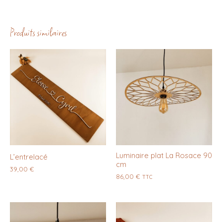
Produits similaires
Luminaire plat La Rosace 90
L’entrelacé
cm
39,00
€
86,00
€
TTC