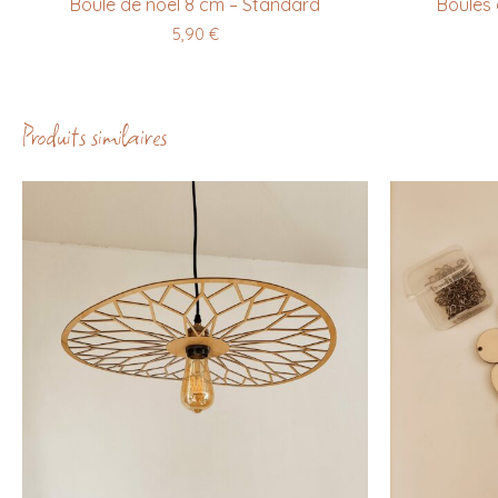
Boule de noël 8 cm – Standard
Boules 
5,90
€
Produits similaires