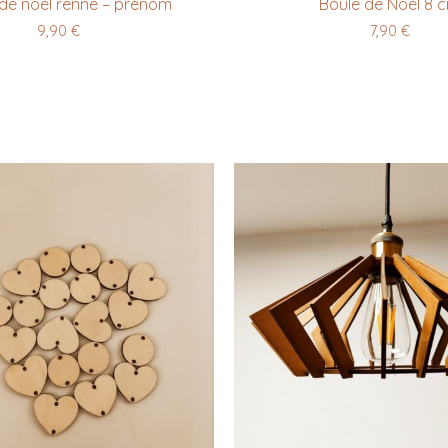
de noël renne – prénom
Boule de Noël 8 
9,90
€
7,90
€