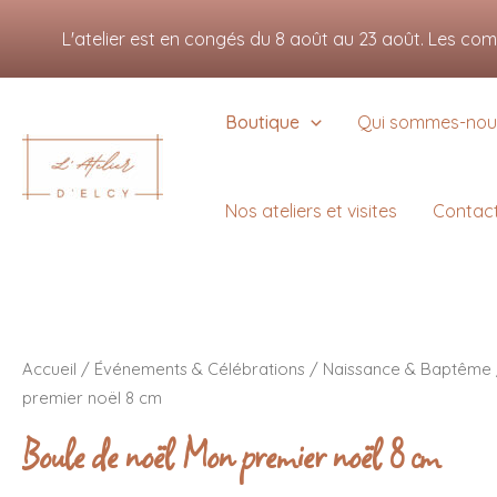
Aller
Nous utilisons des cookie
L'atelier est en congés du 8 août au 23 août. Les co
au
Vous pouvez en savoir pl
contenu
Boutique
Qui sommes-nou
Nos ateliers et visites
Contac
quantité
de
Accueil
/
Événements & Célébrations
/
Naissance & Baptême
Boule
premier noël 8 cm
de
noël
Boule de noël Mon premier noël 8 cm
Mon
premier
noël