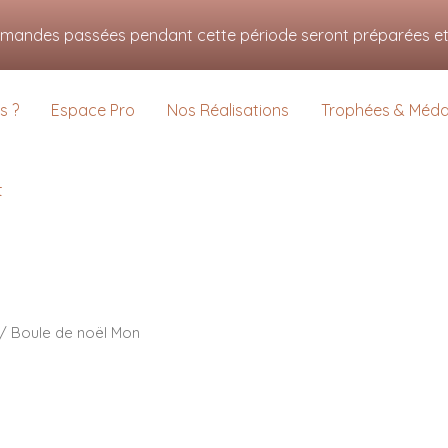
s pour vous offrir la meilleure expérience sur notre site.
mmandes passées pendant cette période seront préparées et e
us sur les cookies que nous utilisons ou les désactiver dans
settings
.
s ?
Espace Pro
Nos Réalisations
Trophées & Médai
t
/ Boule de noël Mon