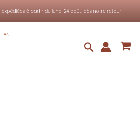
Accepter
xpédiées à partir du lundi 24 août, dès notre retour.
lles
Recherche