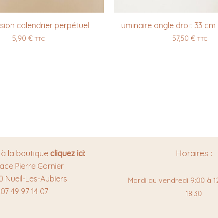
nsion calendrier perpétuel
Luminaire angle droit 33 cm
5,90
€
57,50
€
TTC
TTC
Horaires :
 à la boutique
cliquez ici:
lace Pierre Garnier
0 Nueil-Les-Aubiers
Mardi au vendredi 9:00 à 12
07 49 97 14 07
18:30