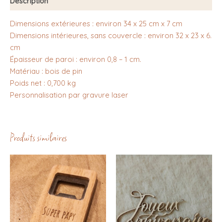
Description
Dimensions extérieures : environ 34 x 25 cm x 7 cm
Dimensions intérieures, sans couvercle : environ 32 x 23 x 6.
cm
Épaisseur de paroi : environ 0,8 – 1 cm.
Matériau : bois de pin
Poids net : 0,700 kg
Personnalisation par gravure laser
Produits similaires