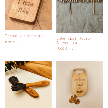
Décapsuleur rectangle
Cake Topper Joyeux
13,90
€
Anniversaire
TTC
19,00
€
TTC