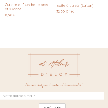
Cuillère et fourchette bois
Boîte à palets (Laiton)
et silicone
32,00
€
TTC
14,90
€
Abonnez-vous pour être informé des nouveautés !
Inscription
à
la