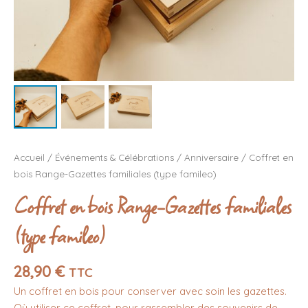
Accueil
/
Événements & Célébrations
/
Anniversaire
/ Coffret en
bois Range-Gazettes familiales (type famileo)
Coffret en bois Range-Gazettes familiales
(type famileo)
28,90
€
TTC
Un coffret en bois pour conserver avec soin les gazettes.
Où utiliser ce coffret, pour rassembler des souvenirs de