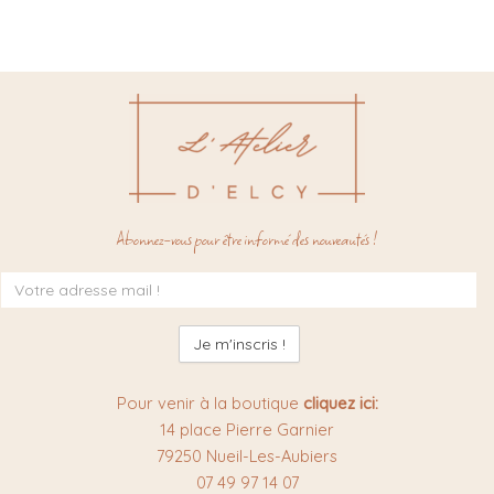
Abonnez-vous pour être informé des nouveautés !
Inscription
à
la
newsletter
:
Pour venir à la boutique
cliquez ici:
14 place Pierre Garnier
79250 Nueil-Les-Aubiers
07 49 97 14 07