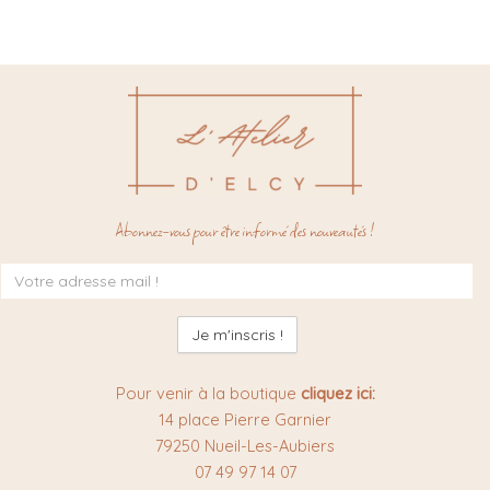
Abonnez-vous pour être informé des nouveautés !
Inscription
à
la
newsletter
:
Pour venir à la boutique
cliquez ici:
14 place Pierre Garnier
79250 Nueil-Les-Aubiers
07 49 97 14 07