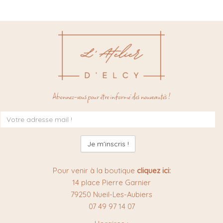
Abonnez-vous pour être informé des nouveautés !
Inscription
à
la
newsletter
:
Pour venir à la boutique
cliquez ici:
14 place Pierre Garnier
79250 Nueil-Les-Aubiers
07 49 97 14 07