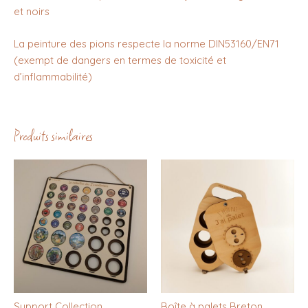
et noirs
La peinture des pions respecte la norme DIN53160/EN71
(exempt de dangers en termes de toxicité et
d’inflammabilité)
Produits similaires
Support Collection
Boîte à palets Breton