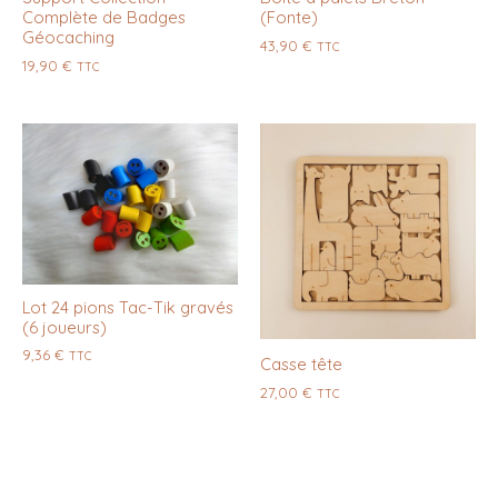
Complète de Badges
(Fonte)
Géocaching
43,90
€
TTC
19,90
€
TTC
Lot 24 pions Tac-Tik gravés
(6 joueurs)
9,36
€
TTC
Casse tête
27,00
€
TTC