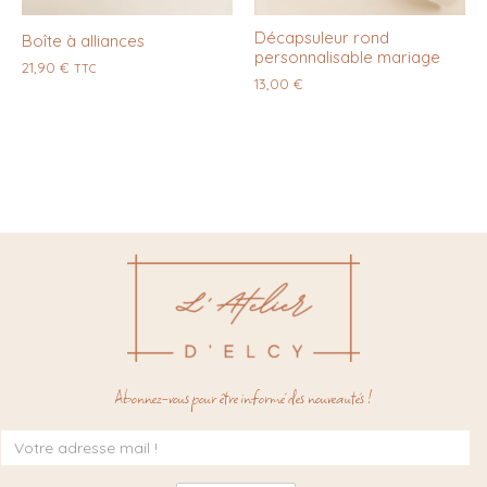
Décapsuleur rond
Boîte à alliances
personnalisable mariage
21,90
€
TTC
13,00
€
Abonnez-vous pour être informé des nouveautés !
Inscription
à
la