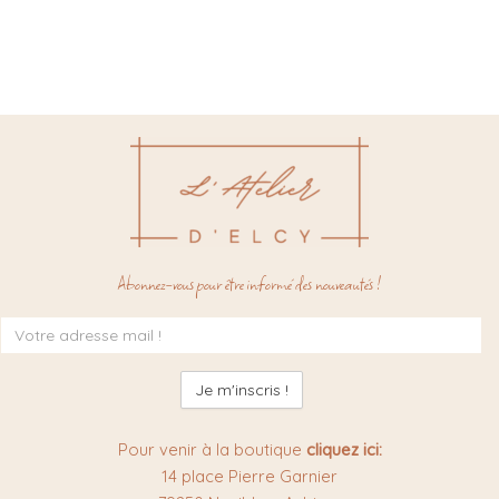
Abonnez-vous pour être informé des nouveautés !
Inscription
à
la
newsletter
:
Pour venir à la boutique
cliquez ici:
14 place Pierre Garnier