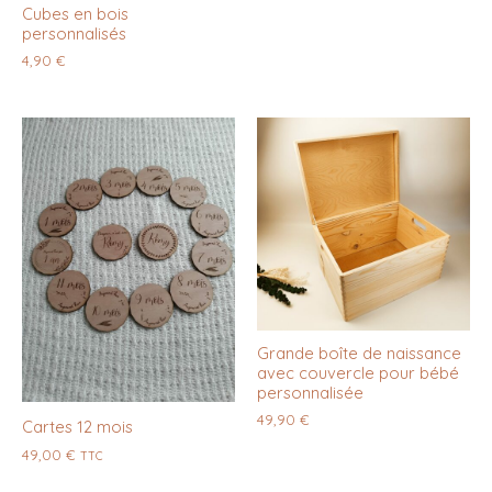
Cubes en bois
personnalisés
4,90
€
Grande boîte de naissance
avec couvercle pour bébé
personnalisée
49,90
€
Cartes 12 mois
49,00
€
TTC