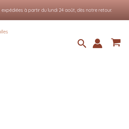
Accepter
xpédiées à partir du lundi 24 août, dès notre retour.
lles
Recherche