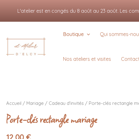
Aller
Nous utilisons des cookie
L'atelier est en congés du 8 août au 23 août. Les co
au
Vous pouvez en savoir pl
contenu
Boutique
Qui sommes-nou
Nos ateliers et visites
Contac
quantité
de
Accueil
/
Mariage
/
Cadeau d'invités
/ Porte-clés rectangle m
Porte-
clés
Porte-clés rectangle mariage
rectangle
mariage
12,00
€