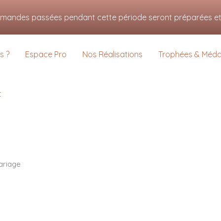
s pour vous offrir la meilleure expérience sur notre site.
mmandes passées pendant cette période seront préparées et e
us sur les cookies que nous utilisons ou les désactiver dans
settings
.
s ?
Espace Pro
Nos Réalisations
Trophées & Médai
t
ariage