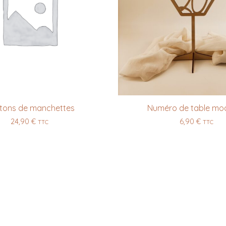
tons de manchettes
Numéro de table mod
24,90
€
6,90
€
TTC
TTC