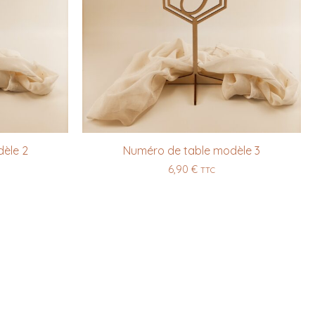
èle 2
Numéro de table modèle 3
6,90
€
TTC