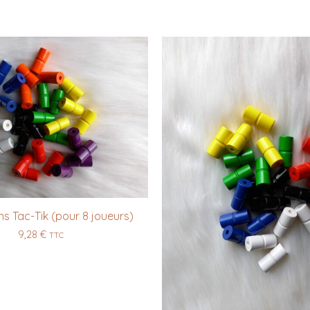
ns Tac-Tik (pour 8 joueurs)
9,28
€
TTC