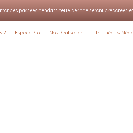
s pour vous offrir la meilleure expérience sur notre site.
mmandes passées pendant cette période seront préparées et e
us sur les cookies que nous utilisons ou les désactiver dans
settings
.
s ?
Espace Pro
Nos Réalisations
Trophées & Médai
t