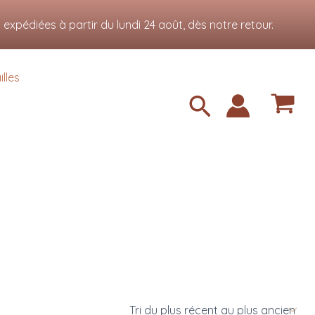
Accepter
xpédiées à partir du lundi 24 août, dès notre retour.
lles
Recherche