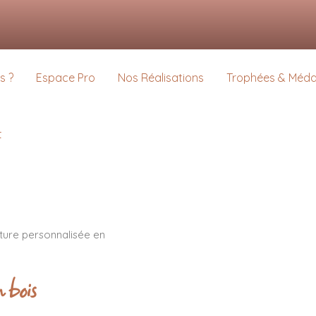
s pour vous offrir la meilleure expérience sur notre site.
us sur les cookies que nous utilisons ou les désactiver dans
settings
.
s ?
Espace Pro
Nos Réalisations
Trophées & Médai
t
ture personnalisée en
n bois