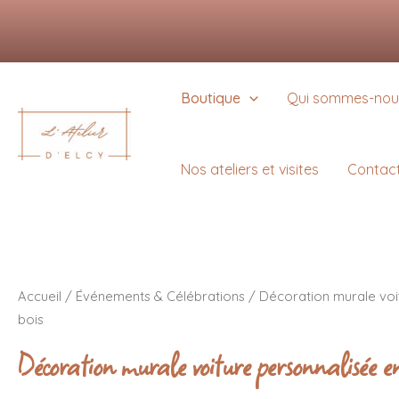
Aller
Nous utilisons des cookie
au
Vous pouvez en savoir pl
contenu
Boutique
Qui sommes-nou
Nos ateliers et visites
Contac
quantité
de
Accueil
/
Événements & Célébrations
/ Décoration murale voi
Décoration
bois
murale
voiture
Décoration murale voiture personnalisée e
personnalisée
en
bois