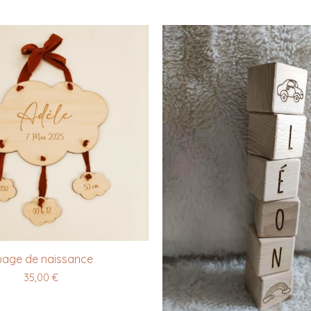
age de naissance
35,00
€