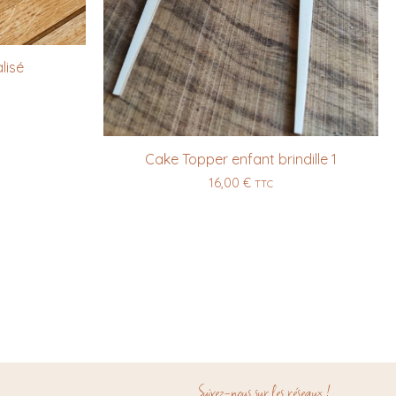
lisé
Cake Topper enfant brindille 1
16,00
€
TTC
Suivez-nous sur les réseaux !