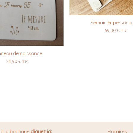
Semainier personna
69,00
€
TTC
nneau de naissance
24,90
€
TTC
Horaires :
 à la boutique
cliquez ici: