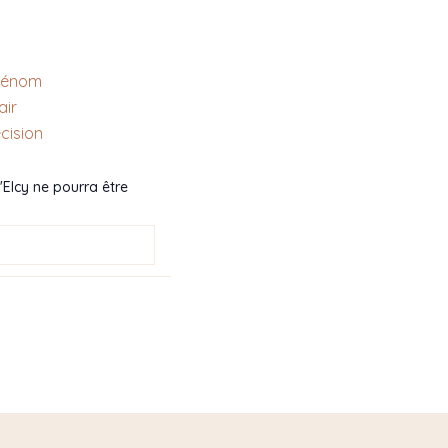
prénom
air
cision
d'Elcy ne pourra être