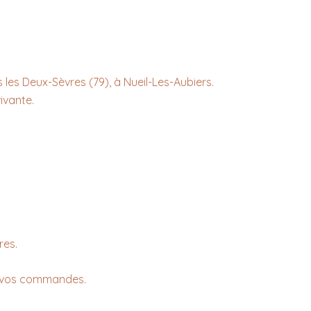
s les Deux-Sèvres (79), à Nueil-Les-Aubiers.
ivante.
res.
de vos commandes.