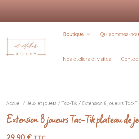
Aller
Nous utilisons des cookie
au
Vous pouvez en savoir pl
contenu
Boutique
Qui sommes-nou
Nos ateliers et visites
Contac
quantité
de
Accueil
/
Jeux et jouets
/
Tac-Tik
/ Extension 8 joueurs Tac-T
Extension
8
Extension 8 joueurs Tac-Tik plateau de
joueurs
Tac-
Tik
29,90
€
plateau
TTC