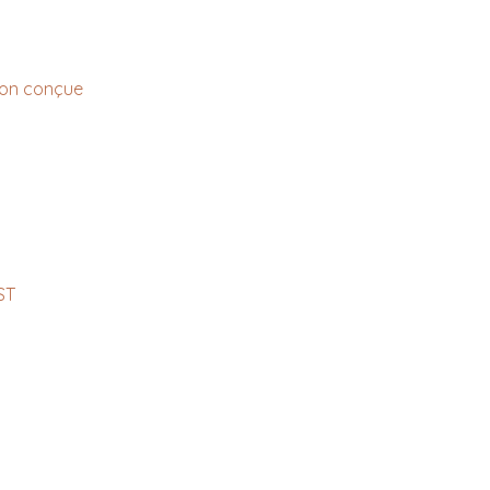
sion conçue
ST