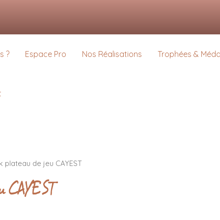
s pour vous offrir la meilleure expérience sur notre site.
us sur les cookies que nous utilisons ou les désactiver dans
settings
.
s ?
Espace Pro
Nos Réalisations
Trophées & Médai
t
ik plateau de jeu CAYEST
 jeu CAYEST