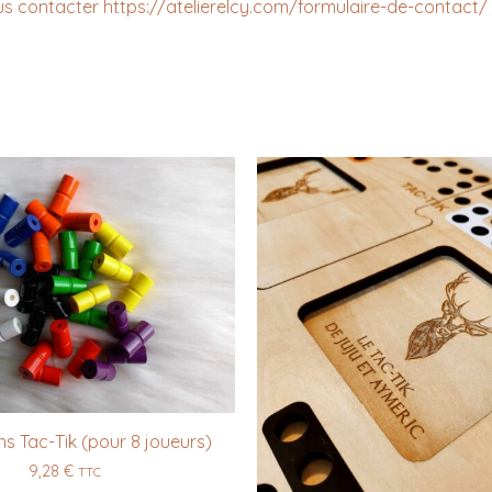
ous contacter https://atelierelcy.com/formulaire-de-contact/
ns Tac-Tik (pour 8 joueurs)
9,28
€
TTC